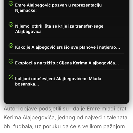
Emre Alajbegović pozvan u reprezentaciju
Njemačke!
Nijemci otkrili šta se krije iza transfer-sage
Alajbegovića
Kako je Alajbegović srušio sve planove i natjerao…
Eksplozija na tržištu: Cijena Kerima Alajbegovića…
Italijani oduševljeni Alajbegovićem: Mlada
bosanska…
Autori objave podsjetili su i da je Emre mlađi brat
Kerima Alajbegovića, jednog od najvećih talenata
bh. fudbala, uz poruku da će s velikom pažnjom