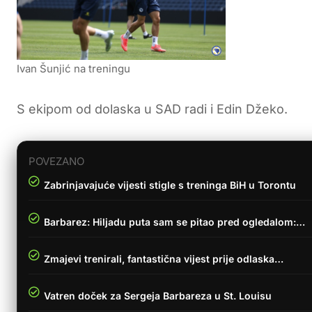
Ivan Šunjić na treningu
S ekipom od dolaska u SAD radi i Edin Džeko.
POVEZANO
Zabrinjavajuće vijesti stigle s treninga BiH u Torontu
Barbarez: Hiljadu puta sam se pitao pred ogledalom:…
Zmajevi trenirali, fantastična vijest prije odlaska…
Vatren doček za Sergeja Barbareza u St. Louisu