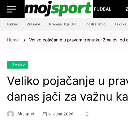
FUDBAL
Fudbal
Zmajevi
Premijer liga BiH
Inostranstvo
Taktika
Home
Veliko pojačanje u pravom trenutku: Zmajevi od 
- Zmajevi
Veliko pojačanje u pr
danas jači za važnu k
Mojsport
4. Juna 2026.