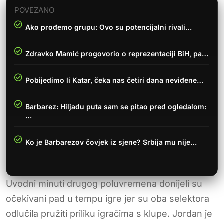
POVEZANO
Ako prođemo grupu: Ovo su potencijalni rivali…
Zdravko Mamić progovorio o reprezentaciji BiH, pa…
Pobijedimo li Katar, čeka nas četiri dana neviđene…
Barbarez: Hiljadu puta sam se pitao pred ogledalom:
…
Ko je Barbarezov čovjek iz sjene? Srbija mu nije…
Uvodni minuti drugog poluvremena donijeli su
očekivani pad u tempu igre jer su oba selektora
odlučila pružiti priliku igračima s klupe. Jordan je