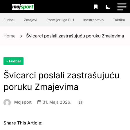
Fudbal
Zmajevi
Premijer liga BiH
Inostranstvo
Taktika
Home
Švicarci poslali zastrašujuću poruku Zmajevima
- Fudbal
Švicarci poslali zastrašujuću
poruku Zmajevima
Mojsport
31. Maja 2026.
Share This Article: