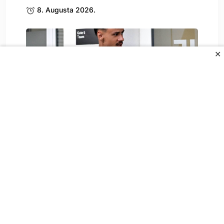
8. Augusta 2026.
✕
Kerim Alajbegović debituje za
Juventus, evo gdje gledati.
8. Augusta 2026.
All Rights Reserved.