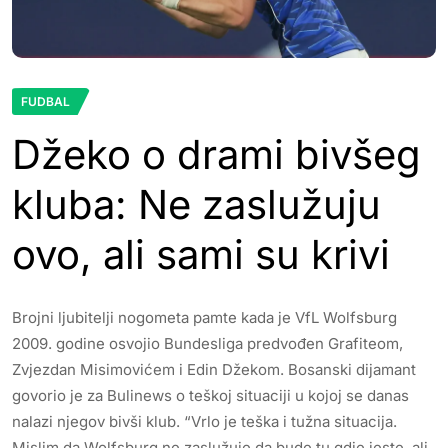
FUDBAL
Džeko o drami bivšeg
kluba: Ne zaslužuju
ovo, ali sami su krivi
Brojni ljubitelji nogometa pamte kada je VfL Wolfsburg
2009. godine osvojio Bundesliga predvođen Grafiteom,
Zvjezdan Misimovićem i Edin Džekom. Bosanski dijamant
govorio je za Bulinews o teškoj situaciji u kojoj se danas
nalazi njegov bivši klub. “Vrlo je teška i tužna situacija.
Mislim da Wolfsburg ne zaslužuje da bude tu gdje jeste, ali