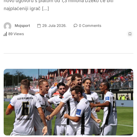
novo ugovoru s platom od 1,3 miliona Džeko će biti
najplaćeniji igrač […]
Mojsport
29. Jula 2026.
0 Comments
89 Views