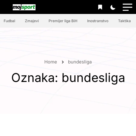
Fudbal
Zmajevi
Premijer liga BiH
Inostranstvo
Taktika
Home
bundesliga
Oznaka:
bundesliga