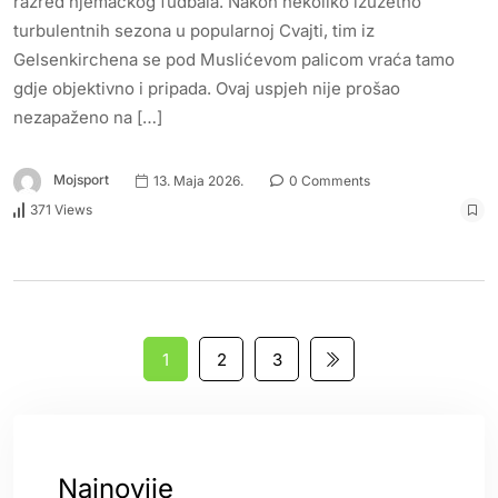
razred njemačkog fudbala. Nakon nekoliko izuzetno
turbulentnih sezona u popularnoj Cvajti, tim iz
Gelsenkirchena se pod Muslićevom palicom vraća tamo
gdje objektivno i pripada. Ovaj uspjeh nije prošao
nezapaženo na […]
Mojsport
13. Maja 2026.
0 Comments
371 Views
1
2
3
Najnovije