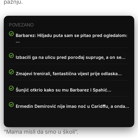
pažnju.
POVEZANO
Barbarez: Hiljadu puta sam se pitao pred ogledalom:
…
Izbacili ga na ulicu pred porođaj supruge, a on se…
Zmajevi trenirali, fantastična vijest prije odlaska…
Šunjić otkrio kako su mu Barbarez i Spahić…
Ermedin Demirović nije imao noć u Caridffu, a onda…
“Mama misli da smo u školi”.