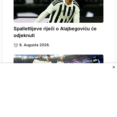
Spallettijeve riječi o Alajbegoviću će
odjeknuti
8. Augusta 2026.
✕
Calciomercato pohvalio Alajbegovića
nakon debija za Juventus: “To.
8. Augusta 2026.