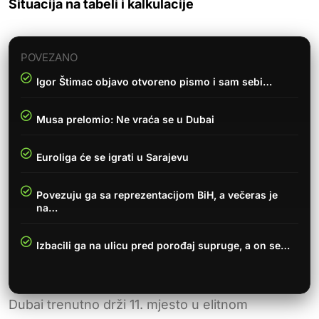
Situacija na tabeli i kalkulacije
POVEZANO
Igor Štimac objavo otvoreno pismo i sam sebi…
Musa prelomio: Ne vraća se u Dubai
Euroliga će se igrati u Sarajevu
Povezuju ga sa reprezentacijom BiH, a večeras je
na…
Izbacili ga na ulicu pred porođaj supruge, a on se…
Dubai trenutno drži 11. mjesto u elitnom