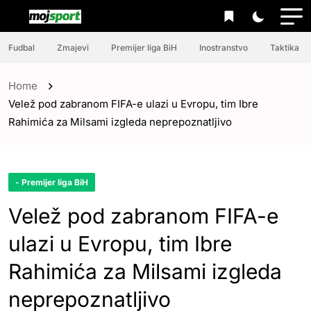
Fudbal
Zmajevi
Premijer liga BiH
Inostranstvo
Taktika
Home
Velež pod zabranom FIFA-e ulazi u Evropu, tim Ibre
Rahimića za Milsami izgleda neprepoznatljivo
- Premijer liga BiH
Velež pod zabranom FIFA-e
ulazi u Evropu, tim Ibre
Rahimića za Milsami izgleda
neprepoznatljivo