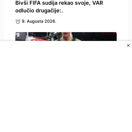
Bivši FIFA sudija rekao svoje, VAR
odlučio drugačije:.
9. Augusta 2026.
✕
Čeka se Gjergjin spisak, dolazi li
Garza?
9. Augusta 2026.