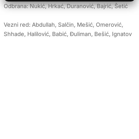
Odbrana: Nukić, Hrkać, Duranović, Bajrić, Šetić
Vezni red: Abdullah, Salčin, Mešić, Omerović,
Shhade, Halilović, Babić, Đuliman, Bešić, Ignatov