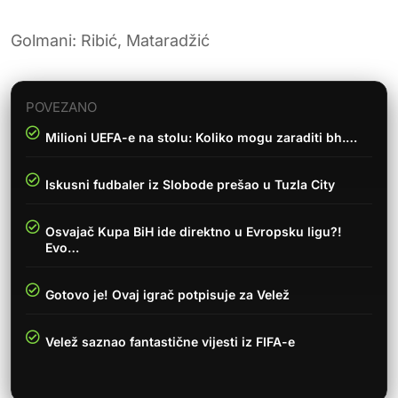
Golmani: Ribić, Mataradžić
POVEZANO
Milioni UEFA-e na stolu: Koliko mogu zaraditi bh.…
Iskusni fudbaler iz Slobode prešao u Tuzla City
Osvajač Kupa BiH ide direktno u Evropsku ligu?!
Evo…
Gotovo je! Ovaj igrač potpisuje za Velež
Velež saznao fantastične vijesti iz FIFA-e