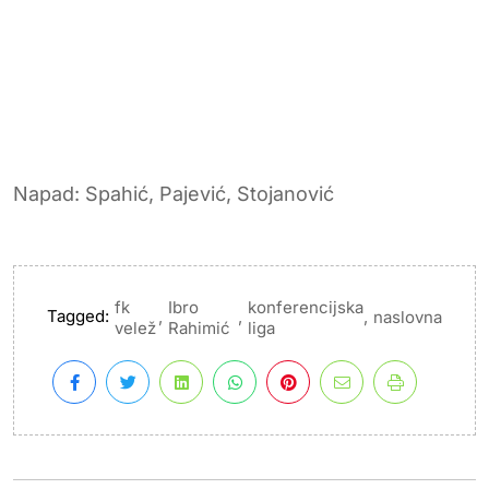
Napad: Spahić, Pajević, Stojanović
fk
Ibro
konferencijska
Tagged:
,
,
,
naslovna
velež
Rahimić
liga