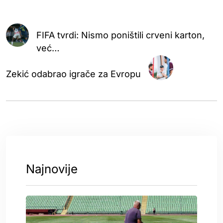
FIFA tvrdi: Nismo poništili crveni karton,
već…
Zekić odabrao igrače za Evropu
Najnovije