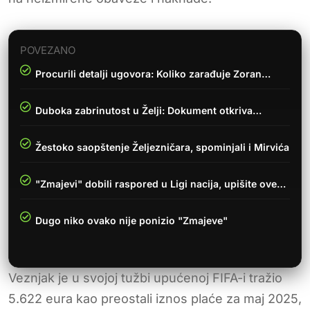
POVEZANO
Procurili detalji ugovora: Koliko zarađuje Zoran…
Duboka zabrinutost u Želji: Dokument otkriva…
Žestoko saopštenje Željezničara, spominjali i Mirvića
"Zmajevi" dobili raspored u Ligi nacija, upišite ove…
Dugo niko ovako nije ponizio "Zmajeve"
Veznjak je u svojoj tužbi upućenoj FIFA-i tražio
5.622 eura kao preostali iznos plaće za maj 2025,