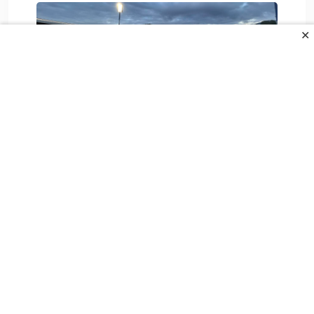
✕
Stigle katastrofalne vijesti za
Željezničar
6. Augusta 2026.
All Rights Reserved.
UVJETI KORIŠTENJA
POLITIKA PRIVANOSTI
O NAMA
KONTAKT