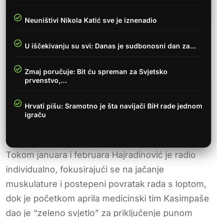
Neuništivi Nikola Katić sve je iznenadio
U iščekivanju su svi: Danas je sudbonosni dan za…
Zmaj poručuje: Bit ću spreman za Svjetsko
prvenstvo,…
Hrvati pišu: Sramotno je šta navijači BiH rade jednom
igraču
Tokom januara i februara Hajradinović je radio
individualno, fokusirajući se na jačanje
muskulature i postepeni povratak rada s loptom,
dok je početkom aprila medicinski tim Kasimpaše
dao je “zeleno svjetlo” za priključenje punom