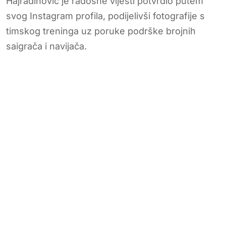
Hajradinović je radosne vijesti potvrdio putem
svog Instagram profila, podijelivši fotografije s
timskog treninga uz poruke podrške brojnih
saigrača i navijača.