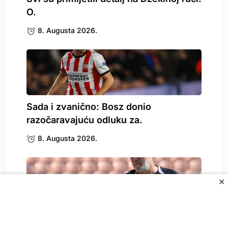
O.
8. Augusta 2026.
Sada i zvanično: Bosz donio
razočaravajuću odluku za.
8. Augusta 2026.
✕
Zbog Kerima Alajbegovića se oglasio i
Sergej Barbarez,.