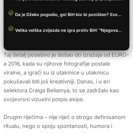
Da je Džeko pogodio, gol BiH bio bi poništen? Evo…
Velika velška zvijezda ne igra protiv BiH: "Njegova…
Taj detalj posebno je došao do izražaja od EURO-
a 2016, kada su njihove fotografije postale
viralne, a igrači su iz utakmice u utakmicu
pokušavali biti još kreativniji. Danas, i u eri
selektora Craiga Bellamya, to se zadržalo kao
svojevrsni vizuelni potpis ekipe.
Drugim riječima – nije riječ o strogo definisanom
ritualu, nego o spoju spontanosti, humora i