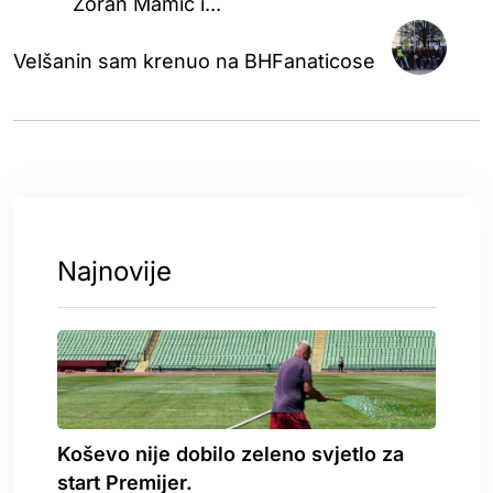
Zoran Mamić i...
Velšanin sam krenuo na BHFanaticose
Najnovije
Koševo nije dobilo zeleno svjetlo za
start Premijer.