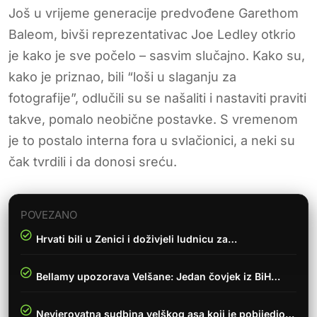
Još u vrijeme generacije predvođene Garethom
Baleom, bivši reprezentativac Joe Ledley otkrio
je kako je sve počelo – sasvim slučajno. Kako su,
kako je priznao, bili “loši u slaganju za
fotografije”, odlučili su se našaliti i nastaviti praviti
takve, pomalo neobične postavke. S vremenom
je to postalo interna fora u svlačionici, a neki su
čak tvrdili i da donosi sreću.
POVEZANO
Hrvati bili u Zenici i doživjeli ludnicu za…
Bellamy upozorava Velšane: Jedan čovjek iz BiH…
Nevjerovatna sudbina velškog asa koji je pobijedio…