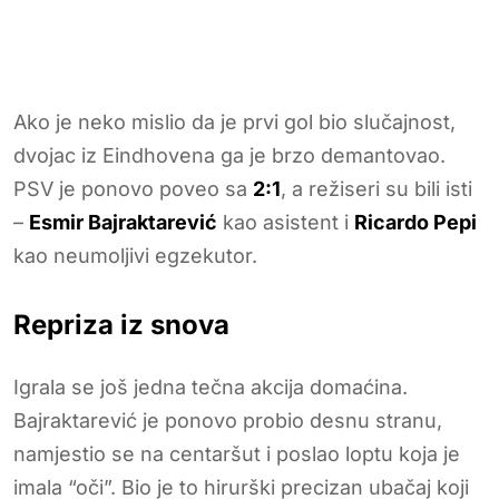
Ako je neko mislio da je prvi gol bio slučajnost,
dvojac iz Eindhovena ga je brzo demantovao.
PSV je ponovo poveo sa
2:1
, a režiseri su bili isti
–
Esmir Bajraktarević
kao asistent i
Ricardo Pepi
kao neumoljivi egzekutor.
Repriza iz snova
Igrala se još jedna tečna akcija domaćina.
Bajraktarević je ponovo probio desnu stranu,
namjestio se na centaršut i poslao loptu koja je
imala “oči”. Bio je to hirurški precizan ubačaj koji