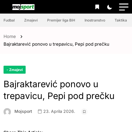
Fudbal
Zmajevi
Premijer liga BiH
Inostranstvo
Taktika
Home
Bajraktarević ponovo u trepavicu, Pepi pod prečku
- Zmajevi
Bajraktarević ponovo u
trepavicu, Pepi pod prečku
Mojsport
23. Aprila 2026.