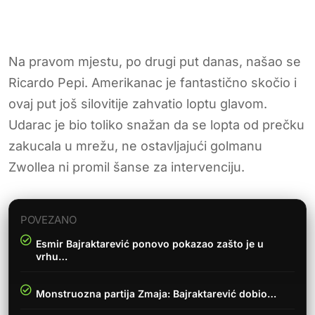
Na pravom mjestu, po drugi put danas, našao se
Ricardo Pepi. Amerikanac je fantastično skočio i
ovaj put još silovitije zahvatio loptu glavom.
Udarac je bio toliko snažan da se lopta od prečku
zakucala u mrežu, ne ostavljajući golmanu
Zwollea ni promil šanse za intervenciju.
POVEZANO
Esmir Bajraktarević ponovo pokazao zašto je u
vrhu…
Monstruozna partija Zmaja: Bajraktarević dobio…