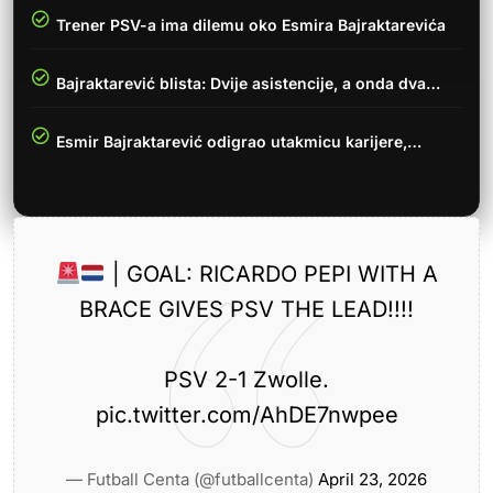
Trener PSV-a ima dilemu oko Esmira Bajraktarevića
Bajraktarević blista: Dvije asistencije, a onda dva…
Esmir Bajraktarević odigrao utakmicu karijere,…
| GOAL: RICARDO PEPI WITH A
BRACE GIVES PSV THE LEAD!!!!
PSV 2-1 Zwolle.
pic.twitter.com/AhDE7nwpee
— Futball Centa (@futballcenta)
April 23, 2026