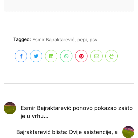
Tagged:
,
,
Esmir Bajraktarević
pepi
psv
Esmir Bajraktarević ponovo pokazao zašto
je u vrhu...
Bajraktarević blista: Dvije asistencije, a