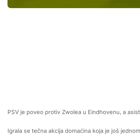
PSV je poveo protiv Zwolea u Eindhovenu, a asisten
Igrala se tečna akcija domaćina koja je još jedno