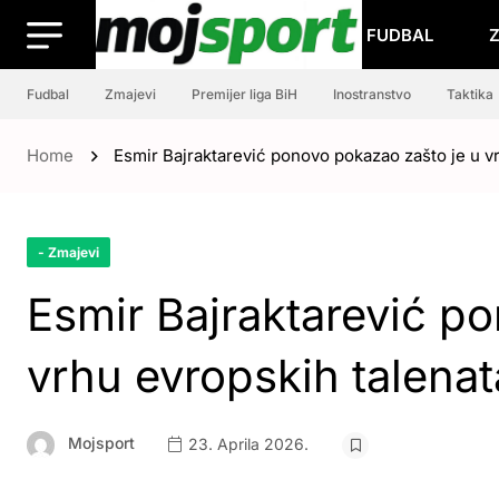
FUDBAL
Fudbal
Zmajevi
Premijer liga BiH
Inostranstvo
Taktika
Home
Esmir Bajraktarević ponovo pokazao zašto je u vr
- Zmajevi
Esmir Bajraktarević p
vrhu evropskih talenat
Mojsport
23. Aprila 2026.