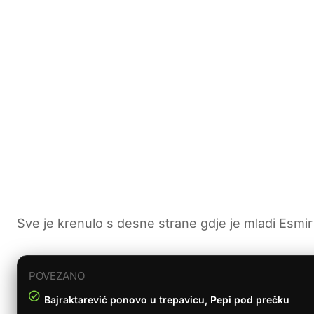
Sve je krenulo s desne strane gdje je mladi Esmir
POVEZANO
Bajraktarević ponovo u trepavicu, Pepi pod prečku