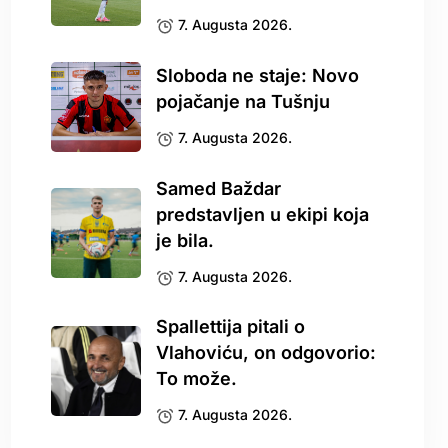
7. Augusta 2026.
Sloboda ne staje: Novo
pojačanje na Tušnju
7. Augusta 2026.
Samed Baždar
predstavljen u ekipi koja
je bila.
7. Augusta 2026.
Spallettija pitali o
Vlahoviću, on odgovorio:
To može.
7. Augusta 2026.