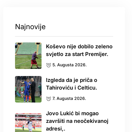
Najnovije
Koševo nije dobilo zeleno
svjetlo za start Premijer.
5. Augusta 2026.
Izgleda da je priča o
Tahiroviću i Celticu.
7. Augusta 2026.
Jovo Lukić bi mogao
završiti na neočekivanoj
adresi,.