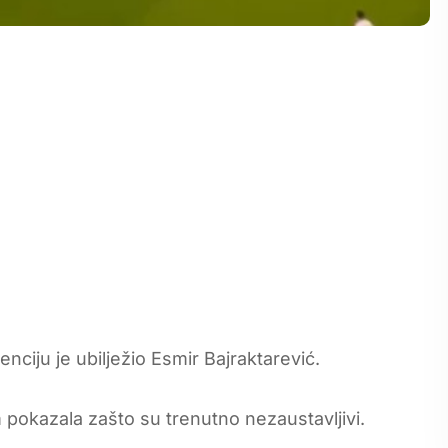
ciju je ubilježio Esmir Bajraktarević.
m pokazala zašto su trenutno nezaustavljivi.