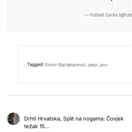
— Futball Centa (@fut
Tagged:
,
,
Esmir Bajraktarević
pepi
psv
Drhti Hrvatska, Split na nogama: Čovjek
težak 15...