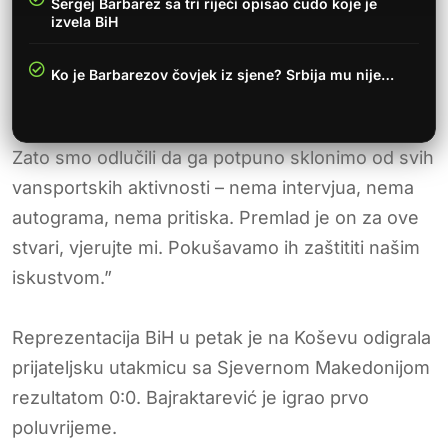
Sergej Barbarez sa tri riječi opisao čudo koje je
izvela BiH
Ko je Barbarezov čovjek iz sjene? Srbija mu nije…
Zato smo odlučili da ga potpuno sklonimo od svih
vansportskih aktivnosti – nema intervjua, nema
autograma, nema pritiska. Premlad je on za ove
stvari, vjerujte mi. Pokušavamo ih zaštititi našim
iskustvom.”
Reprezentacija BiH u petak je na Koševu odigrala
prijateljsku utakmicu sa Sjevernom Makedonijom
rezultatom 0:0. Bajraktarević je igrao prvo
poluvrijeme.