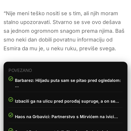
“Nije meni teško nositi se s tim, ali njih moram
stalno upozoravati. Stvarno se sve ovo dešava
sa jednom ogromnom snagom prema njima. Baš
smo neki dan dobili povratnu informaciju od
Esmira da mu je, u neku ruku, previše svega.
POVEZANO
Barbarez: Hiljadu puta sam se pitao pred ogledalom:
…
Izbacili ga na ulicu pred porođaj supruge, a on se…
Haos na Grbavici: Partnerstvo s Mirvićem na ivici…