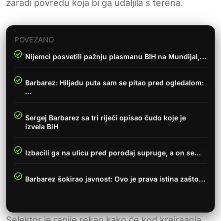
zaradi povredu koja bi ga udaljila s terena.
POVEZANO
Nijemci posvetili pažnju plasmanu BIH na Mundijal,…
Barbarez: Hiljadu puta sam se pitao pred ogledalom:
…
Sergej Barbarez sa tri riječi opisao čudo koje je
izvela BiH
Izbacili ga na ulicu pred porođaj supruge, a on se…
Barbarez šokirao javnost: Ovo je prava istina zašto…
Selektor je ranije rekao kako će kod kreiraanja