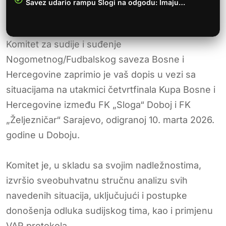
Savez udario rampu Slogi na odgodu: Imaju…
Komitet za sudije i suđenje
Nogometnog/Fudbalskog saveza Bosne i
Hercegovine zaprimio je vaš dopis u vezi sa
situacijama na utakmici četvrtfinala Kupa Bosne i
Hercegovine između FK „Sloga“ Doboj i FK
„Željezničar“ Sarajevo, odigranoj 10. marta 2026.
godine u Doboju.
Komitet je, u skladu sa svojim nadležnostima,
izvršio sveobuhvatnu stručnu analizu svih
navedenih situacija, uključujući i postupke
donošenja odluka sudijskog tima, kao i primjenu
VAR protokola.