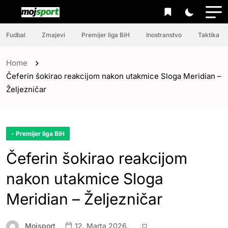
Fudbal
Zmajevi
Premijer liga BiH
Inostranstvo
Taktika
Home
Čeferin šokirao reakcijom nakon utakmice Sloga Meridian –
Željezničar
- Premijer liga BiH
Čeferin šokirao reakcijom
nakon utakmice Sloga
Meridian – Željezničar
Mojsport
12. Marta 2026.