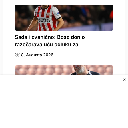
Sada i zvanično: Bosz donio
razočaravajuću odluku za.
8. Augusta 2026.
✕
Zbog Kerima Alajbegovića se oglasio i
Sergej Barbarez,.
8. Augusta 2026.