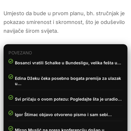
Umjesto da bude u prvom planu, bh. stručnjak je
pokazao smirenost i skromnost, što je oduševilo
navijače širom svijeta.
POVEZANO
Bosanci vratili Schalke u Bundesligu, velika fešta u…
Edina Džeku čeka posebno bogata premija za ulazak
u…
Svi pričaju o ovom potezu: Pogledajte šta je uradio…
Igor Štimac objavo otvoreno pismo i sam sebi…
Miron Muslić na press konferenciju došao u