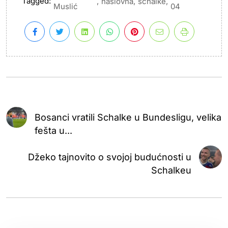
Tagged:
,
,
,
naslovna
schalke
Muslić
04
Bosanci vratili Schalke u Bundesligu, velika
fešta u...
Džeko tajnovito o svojoj budućnosti u
Schalkeu