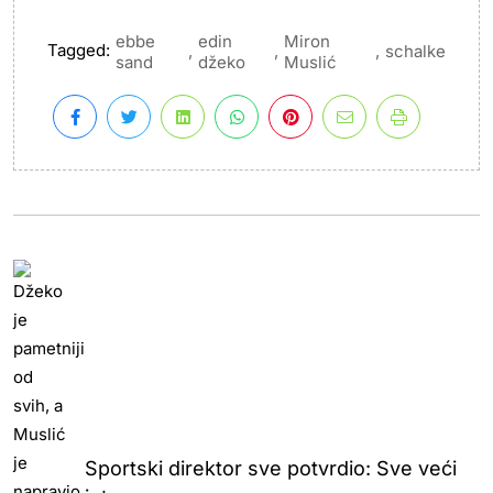
ebbe
edin
Miron
Tagged:
,
,
,
schalke
sand
džeko
Muslić
Sportski direktor sve potvrdio: Sve veći