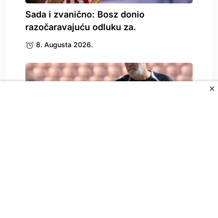
Sada i zvanično: Bosz donio
razočaravajuću odluku za.
8. Augusta 2026.
✕
Zbog Kerima Alajbegovića se oglasio i
Sergej Barbarez,.
8. Augusta 2026.