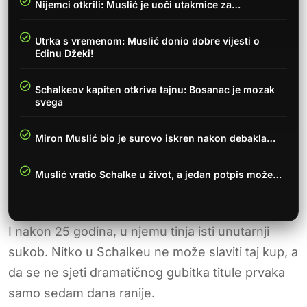
Nijemci otkrili: Muslić je uoči utakmice za…
Utrka s vremenom: Muslić donio dobre vijesti o
Edinu Džeki!
Schalkeov kapiten otkriva tajnu: Bosanac je mozak
svega
Miron Muslić bio je surovo iskren nakon debakla…
Muslić vratio Schalke u život, a jedan potpis može…
I nakon 25 godina, u njemu tinja isti unutarnji
sukob. Nitko u Schalkeu ne može slaviti taj kup, a
da se ne sjeti dramatičnog gubitka titule prvaka
samo sedam dana ranije.