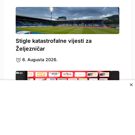
Stigle katastrofalne vijesti za
Željezničar
6. Augusta 2026.
✕
Čelik postavio cilj pred povratničku
sezonu: Ovo je.
6. Augusta 2026.