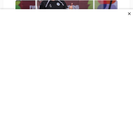
✕
Poruka selektora koja je zapalila
mreže: Toliko o.
6. Augusta 2026.
All Rights Reserved.
UVJETI KORIŠTENJA
POLITIKA PRIVANOSTI
O NAMA
KONTAKT