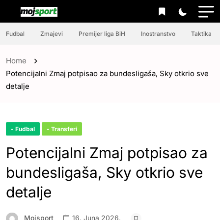
Fudbal
Zmajevi
Premijer liga BiH
Inostranstvo
Taktika
Home
Potencijalni Zmaj potpisao za bundesligaša, Sky otkrio sve
detalje
- Fudbal
- Transferi
Potencijalni Zmaj potpisao za
bundesligaša, Sky otkrio sve
detalje
Mojsport
16. Juna 2026.