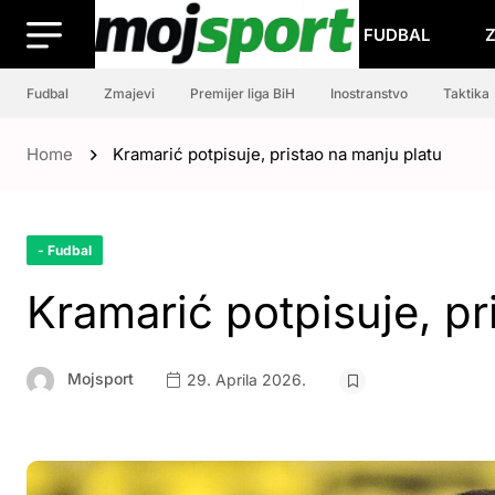
FUDBAL
Fudbal
Zmajevi
Premijer liga BiH
Inostranstvo
Taktika
Home
Kramarić potpisuje, pristao na manju platu
- Fudbal
Kramarić potpisuje, pr
Mojsport
29. Aprila 2026.