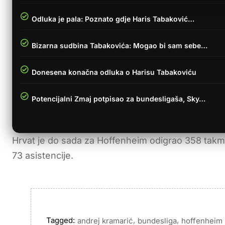
Odluka je pala: Poznato gdje Haris Tabaković…
Bizarna sudbina Tabakovića: Mogao bi sam sebe…
Donesena konačna odluka o Harisu Tabakoviću
Potencijalni Zmaj potpisao za bundesligaša, Sky…
Hrvat je do sada za Hoffenheim odigrao 358 takmič
73 asistencije.
Tagged:
,
,
andrej kramarić
bundesliga
hoffenheim