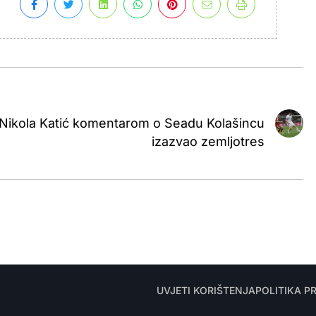
Nikola Katić komentarom o Seadu Kolašincu
izazvao zemljotres
UVJETI KORIŠTENJA
POLITIKA P