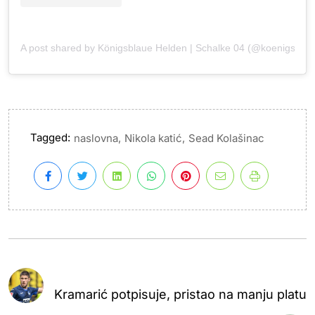
A post shared by Königsblaue Helden | Schalke 04 (@koenigsbla
Tagged:
,
,
naslovna
Nikola katić
Sead Kolašinac
Kramarić potpisuje, pristao na manju platu