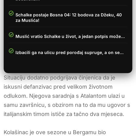
Schalke postaje Bosna 04: 12 bodova za Džeku, 40
za Muslića!
Muslić vratio Schalke u život, a jedan potpis može…
Izbacili ga na ulicu pred porođaj supruge, a on se…
Situaciju dodatno podgrijava činjenica da je
iskusni defanzivac pred velikom životnom
odlukom. Njegova saradnja s Atalantom ulazi u
samu završnicu, s obzirom na to da mu ugovor s
italijanskim timom ističe za tačno dva mjeseca.
Kolašinac je ove sezone u Bergamu bio