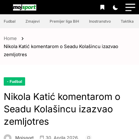
Fudbal
Zmajevi
Premijer liga BiH
Inostranstvo
Taktika
Home
Nikola Katić komentarom o Seadu Kolašincu izazvao
zemljotres
- Fudbal
Nikola Katić komentarom o
Seadu Kolašincu izazvao
zemljotres
Mojsport
30. Aprila 2026.