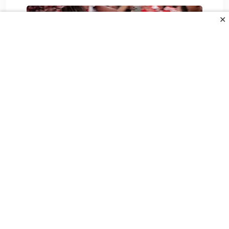
✕
Amar Dedić nije igrao za Benficu, ali je.
7. Augusta 2026.
All Rights Reserved.
UVJETI KORIŠTENJA
POLITIKA PRIVANOSTI
O NAMA
KONTAKT