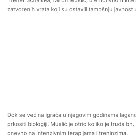
Trener Schalkea, Miron Muslić, u emotivnom interv
zatvorenih vrata koji su ostavili tamošnju javnost u
Dok se većina igrača u njegovim godinama lagano 
prkositi biologiji. Muslić je otrio koliko je truda 
dnevno na intenzivnim terapijama i treninzima.