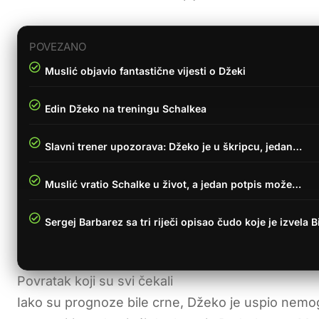
POVEZANO
Muslić objavio fantastične vijesti o Džeki
Edin Džeko na treningu Schalkea
Slavni trener upozorava: Džeko je u škripcu, jedan…
Muslić vratio Schalke u život, a jedan potpis može…
Sergej Barbarez sa tri riječi opisao čudo koje je izvela B
Povratak koji su svi čekali
Iako su prognoze bile crne, Džeko je uspio nemog