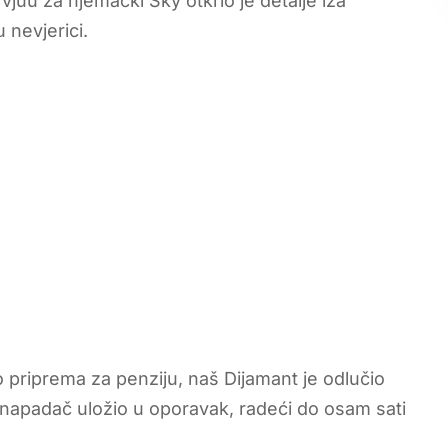
juu za njemački Sky otkrio je detalje iza
 nevjerici.
priprema za penziju, naš Dijamant je odlučio
bh. napadač uložio u oporavak, radeći do osam sati