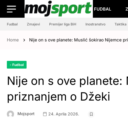
FUDBAL
Fudbal
Zmajevi
Premijer liga BiH
Inostranstvo
Taktika
Home
Nije on s ove planete: Muslić šokirao Nijemce p
- Fudbal
Nije on s ove planete:
priznanjem o Džeki
Mojsport
24. Aprila 2026.