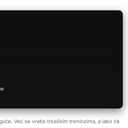
iH
uće. Već se vratio trkačkim treninzima, a iako će