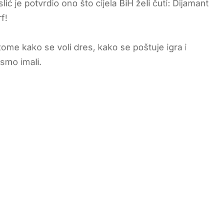
ić je potvrdio ono što cijela BiH želi čuti: Dijamant
f!
tome kako se voli dres, kako se poštuje igra i
 smo imali.