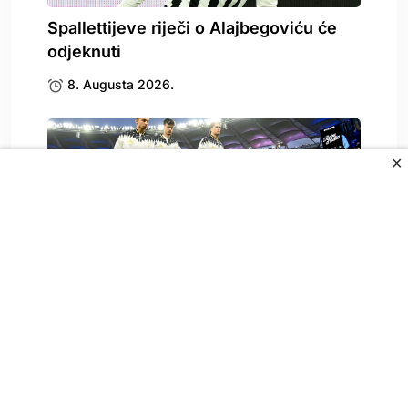
Spallettijeve riječi o Alajbegoviću će
odjeknuti
8. Augusta 2026.
✕
Calciomercato pohvalio Alajbegovića
nakon debija za Juventus: “To.
8. Augusta 2026.