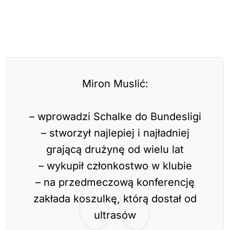
Miron Muslić:
– wprowadzi Schalke do Bundesligi
– stworzył najlepiej i najładniej
grającą drużynę od wielu lat
– wykupił członkostwo w klubie
– na przedmeczową konferencję
zakłada koszulkę, którą dostał od
ultrasów