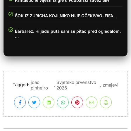
Fantastične vijesti stigle u Fudbalski savez BiH
ŠOK IZ ZURICHA KOJI NIKO NIJE OČEKIVAO: FIFA…
Barbarez: Hiljadu puta sam se pitao pred ogledalom:
…
joao
Svjetsko prvenstvo
Tagged:
,
,
zmajevi
pinheiro
2026