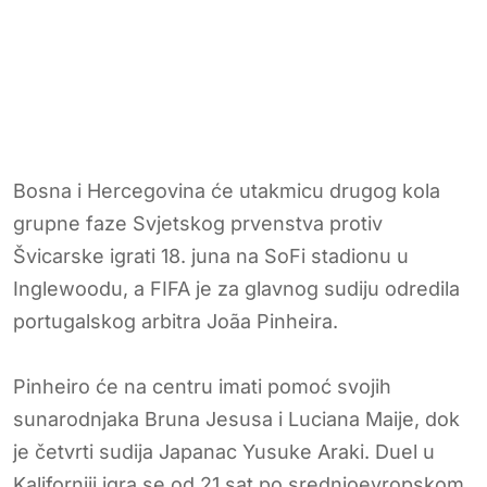
Bosna i Hercegovina će utakmicu drugog kola
grupne faze Svjetskog prvenstva protiv
Švicarske igrati 18. juna na SoFi stadionu u
Inglewoodu, a FIFA je za glavnog sudiju odredila
portugalskog arbitra Joãa Pinheira.
Pinheiro će na centru imati pomoć svojih
sunarodnjaka Bruna Jesusa i Luciana Maije, dok
je četvrti sudija Japanac Yusuke Araki. Duel u
Kaliforniji igra se od 21 sat po srednjoevropskom