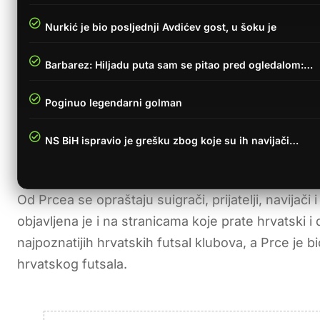
Nurkić je bio posljednji Avdićev gost, u šoku je
Barbarez: Hiljadu puta sam se pitao pred ogledalom:…
Poginuo legendarni golman
NS BiH ispravio je grešku zbog koje su ih navijači…
Od Prcea se opraštaju suigrači, prijatelji, navijači
objavljena je i na stranicama koje prate hrvatski 
najpoznatijih hrvatskih futsal klubova, a Prce je b
hrvatskog futsala.