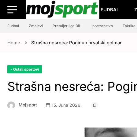
FUDBAL
Fudbal
Zmajevi
Premijer liga BiH
Inostranstvo
Taktika
Home
Strašna nesreća: Poginuo hrvatski golman
- Ostali sportovi
Strašna nesreća: Pogi
Mojsport
15. Juna 2026.