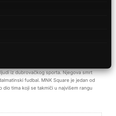
 i ljudi iz dubrovačkog sporta. Njegova smrt
i dalmatinski fudbal. MNK Square je jedan od
io dio tima koji se takmiči u najvišem rangu