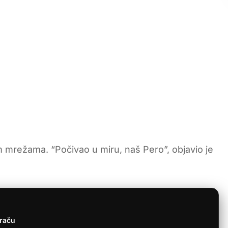
 mrežama. “Počivao u miru, naš Pero”, objavio je
graču