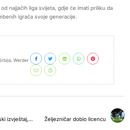
najjačih liga svijeta, gdje će imati priliku da
mbenih igrača svoje generacije.
,
Srbija
Werder
i izvještaj,...
Željezničar dobio licencu