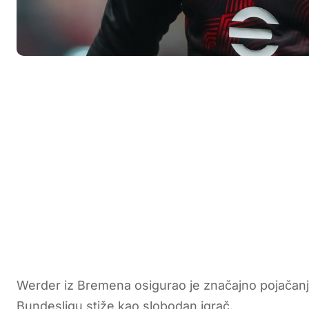
Werder iz Bremena osigurao je značajno pojačanj
Bundesligu stiže kao slobodan igrač.