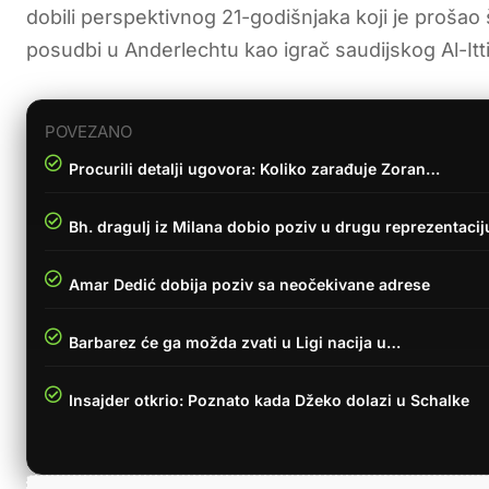
dobili perspektivnog 21-godišnjaka koji je prošao
posudbi u Anderlechtu kao igrač saudijskog Al-Itt
POVEZANO
Procurili detalji ugovora: Koliko zarađuje Zoran…
Bh. dragulj iz Milana dobio poziv u drugu reprezentacij
Amar Dedić dobija poziv sa neočekivane adrese
Barbarez će ga možda zvati u Ligi nacija u…
Insajder otkrio: Poznato kada Džeko dolazi u Schalke