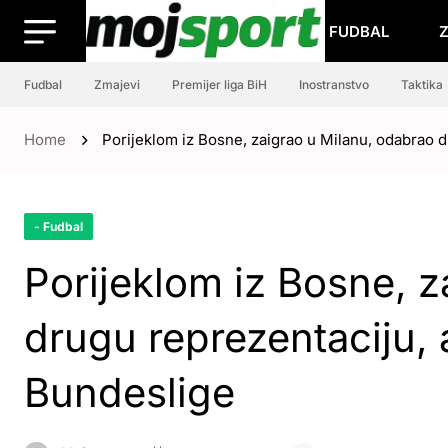
FUDBAL
Fudbal
Zmajevi
Premijer liga BiH
Inostranstvo
Taktika
Home
Porijeklom iz Bosne, zaigrao u Milanu, odabrao d
- Fudbal
Porijeklom iz Bosne, z
drugu reprezentaciju, 
Bundeslige