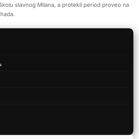
 školu slavnog Milana, a protekli period proveo na
ihada.
u