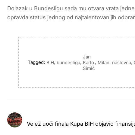
Dolazak u Bundesligu sada mu otvara vrata jedne od 
opravda status jednog od najtalentovanijih odbra
Jan
Tagged:
,
,
,
,
,
BiH
bundesliga
Karlo
Milan
naslovna
Simić
Velež uoči finala Kupa BIH objavio finansijsk