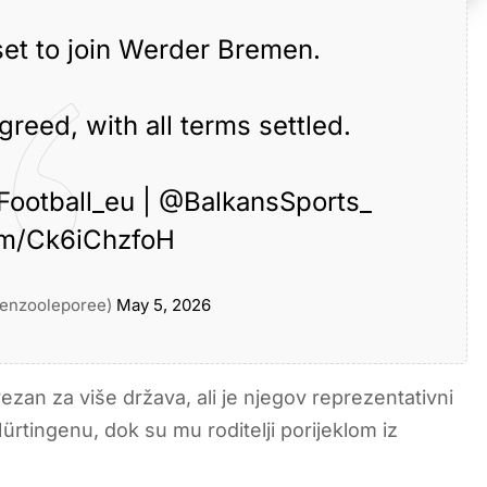
 set to join Werder Bremen.
reed, with all terms settled.
ootball_eu
|
@BalkansSports_
com/Ck6iChzfoH
renzooleporee)
May 5, 2026
vezan za više država, ali je njegov reprezentativni
ürtingenu, dok su mu roditelji porijeklom iz